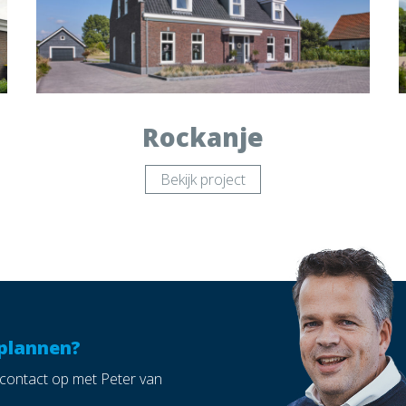
Rockanje
Bekijk project
plannen?
ontact op met Peter van