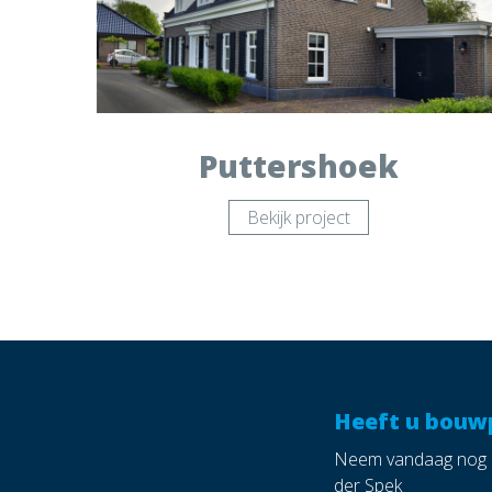
Puttershoek
Bekijk project
Heeft u bouw
Neem vandaag nog c
der Spek